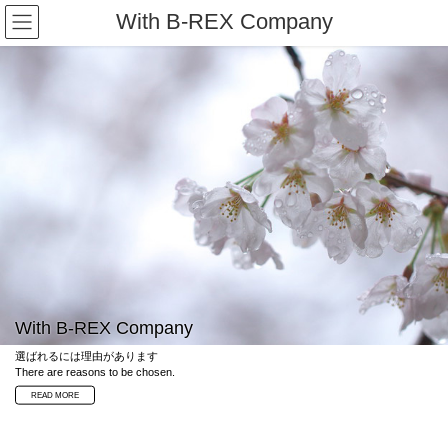
コ
ナ
With B-REX Company
ン
ビ
テ
ゲ
ン
ー
ツ
シ
へ
ョ
ス
ン
キ
に
ッ
移
プ
動
With B-REX Company
選ばれるには理由があります
There are reasons to be chosen.
READ MORE